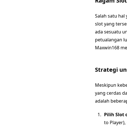
Ragam Slot
Salah satu ha
slot yang terse
ada sesuatu un
petualangan l
Maxwin168 mem
Strategi 
Meskipun kebe
yang cerdas d
adalah bebera
Pilih Slot
to Player),