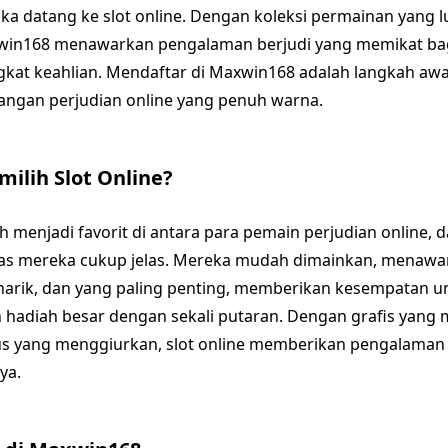
ka datang ke slot online. Dengan koleksi permainan yang l
in168 menawarkan pengalaman berjudi yang memikat bag
gkat keahlian. Mendaftar di Maxwin168 adalah langkah awa
angan perjudian online yang penuh warna.
ilih Slot Online?
ah menjadi favorit di antara para pemain perjudian online, d
itas mereka cukup jelas. Mereka mudah dimainkan, menawa
arik, dan yang paling penting, memberikan kesempatan u
adiah besar dengan sekali putaran. Dengan grafis yang
nus yang menggiurkan, slot online memberikan pengalaman 
ya.