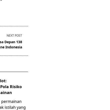
NEXT POST
sa Depan 138
ine Indonesia
lot:
ola Risiko
mainan
a permainan
ak istilah yang