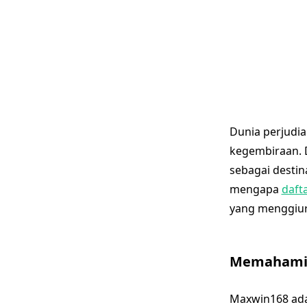
Dunia perjudia
kegembiraan. D
sebagai destina
mengapa
daft
yang menggiur
Memahami 
Maxwin168 adal