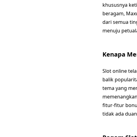
khususnya keti
beragam, Maxw
dari semua tin
menuju petual
Kenapa Mem
Slot online tel
balik popular
tema yang men
memenangkan h
fitur-fitur bo
tidak ada duan