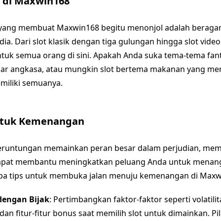
 di Maxwin168
l yang membuat Maxwin168 begitu menonjol adalah beraga
dia. Dari slot klasik dengan tiga gulungan hingga slot video
tuk semua orang di sini. Apakah Anda suka tema-tema fant
uar angkasa, atau mungkin slot bertema makanan yang m
iliki semuanya.
untuk Kemenangan
runtungan memainkan peran besar dalam perjudian, memili
apat membantu meningkatkan peluang Anda untuk menang
pa tips untuk membuka jalan menuju kemenangan di Maxw
 dengan Bijak
: Pertimbangkan faktor-faktor seperti volatili
 dan fitur-fitur bonus saat memilih slot untuk dimainkan. Pil