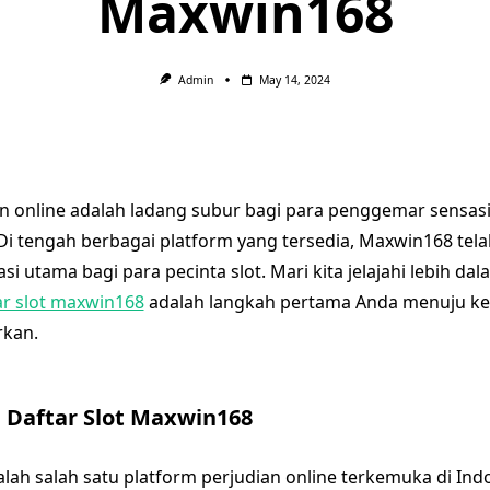
Maxwin168
Admin
May 14, 2024
n online adalah ladang subur bagi para penggemar sensas
i tengah berbagai platform yang tersedia, Maxwin168 tel
si utama bagi para pecinta slot. Mari kita jelajahi lebih da
ar slot maxwin168
adalah langkah pertama Anda menuju 
kan.
Daftar Slot Maxwin168
ah salah satu platform perjudian online terkemuka di Ind