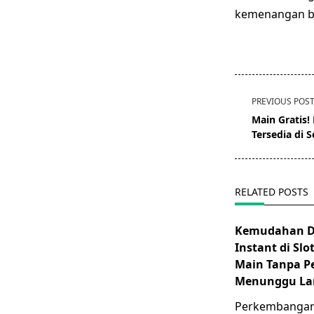
kemenangan b
<span
PREVIOUS POS
class="nav-
Main Gratis!
subtitle
Tersedia di 
screen-
reader-
text">Page</s
RELATED POSTS
Kemudahan De
Instant di Slo
Main Tanpa P
Menunggu L
Perkembangan