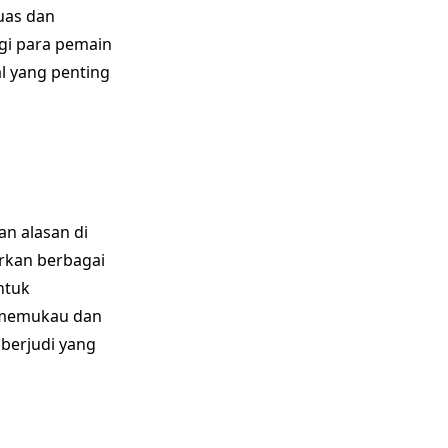
uas dan
i para pemain
l yang penting
an alasan di
rkan berbagai
ntuk
 memukau dan
berjudi yang