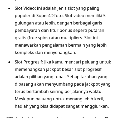
Slot Video: Ini adalah jenis slot yang paling
populer di Super4DToto. Slot video memiliki 5
gulungan atau lebih, dengan berbagai garis
pembayaran dan fitur bonus seperti putaran
gratis (free spins) atau multipliers. Slot ini
menawarkan pengalaman bermain yang lebih
kompleks dan menyenangkan.
Slot Progresif: Jika kamu mencari peluang untuk
memenangkan jackpot besar, slot progresif
adalah pilihan yang tepat. Setiap taruhan yang
dipasang akan menyumbang pada jackpot yang
terus bertambah seiring berjalannya waktu.
Meskipun peluang untuk menang lebih kecil,
hadiah yang bisa didapat sangat menggiurkan.