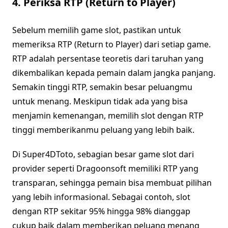
4. Periksa RTP (Return to Player)
Sebelum memilih game slot, pastikan untuk
memeriksa RTP (Return to Player) dari setiap game.
RTP adalah persentase teoretis dari taruhan yang
dikembalikan kepada pemain dalam jangka panjang.
Semakin tinggi RTP, semakin besar peluangmu
untuk menang. Meskipun tidak ada yang bisa
menjamin kemenangan, memilih slot dengan RTP
tinggi memberikanmu peluang yang lebih baik.
Di Super4DToto, sebagian besar game slot dari
provider seperti Dragoonsoft memiliki RTP yang
transparan, sehingga pemain bisa membuat pilihan
yang lebih informasional. Sebagai contoh, slot
dengan RTP sekitar 95% hingga 98% dianggap
cukup baik dalam memberikan peluang menang