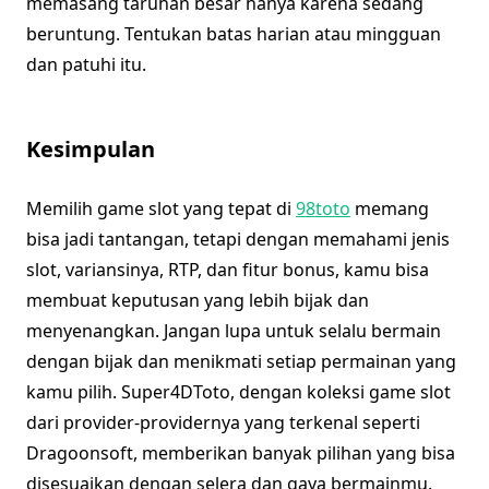
memasang taruhan besar hanya karena sedang
beruntung. Tentukan batas harian atau mingguan
dan patuhi itu.
Kesimpulan
Memilih game slot yang tepat di
98toto
memang
bisa jadi tantangan, tetapi dengan memahami jenis
slot, variansinya, RTP, dan fitur bonus, kamu bisa
membuat keputusan yang lebih bijak dan
menyenangkan. Jangan lupa untuk selalu bermain
dengan bijak dan menikmati setiap permainan yang
kamu pilih. Super4DToto, dengan koleksi game slot
dari provider-providernya yang terkenal seperti
Dragoonsoft, memberikan banyak pilihan yang bisa
disesuaikan dengan selera dan gaya bermainmu.