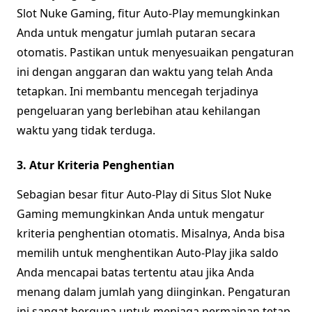
Slot Nuke Gaming, fitur Auto-Play memungkinkan
Anda untuk mengatur jumlah putaran secara
otomatis. Pastikan untuk menyesuaikan pengaturan
ini dengan anggaran dan waktu yang telah Anda
tetapkan. Ini membantu mencegah terjadinya
pengeluaran yang berlebihan atau kehilangan
waktu yang tidak terduga.
3.
Atur Kriteria Penghentian
Sebagian besar fitur Auto-Play di Situs Slot Nuke
Gaming memungkinkan Anda untuk mengatur
kriteria penghentian otomatis. Misalnya, Anda bisa
memilih untuk menghentikan Auto-Play jika saldo
Anda mencapai batas tertentu atau jika Anda
menang dalam jumlah yang diinginkan. Pengaturan
ini sangat berguna untuk menjaga permainan tetap