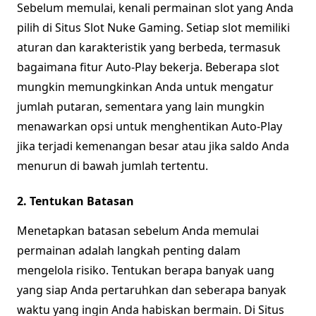
Sebelum memulai, kenali permainan slot yang Anda
pilih di Situs Slot Nuke Gaming. Setiap slot memiliki
aturan dan karakteristik yang berbeda, termasuk
bagaimana fitur Auto-Play bekerja. Beberapa slot
mungkin memungkinkan Anda untuk mengatur
jumlah putaran, sementara yang lain mungkin
menawarkan opsi untuk menghentikan Auto-Play
jika terjadi kemenangan besar atau jika saldo Anda
menurun di bawah jumlah tertentu.
2.
Tentukan Batasan
Menetapkan batasan sebelum Anda memulai
permainan adalah langkah penting dalam
mengelola risiko. Tentukan berapa banyak uang
yang siap Anda pertaruhkan dan seberapa banyak
waktu yang ingin Anda habiskan bermain. Di Situs