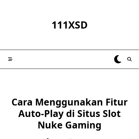
Skip
to
content
111XSD
Cara Menggunakan Fitur
Auto-Play di Situs Slot
Nuke Gaming