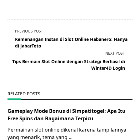
<span
PREVIOUS POST
class="nav-
Kemenangan Instan di Slot Online Habanero: Hanya
subtitle
di JabarToto
screen-
NEXT POST
reader-
Tips Bermain Slot Online dengan Strategi Berhasil di
text">Page</span>
Winter4D Login
RELATED POSTS
Gameplay Mode Bonus di Simpatitogel: Apa Itu
Free Spins dan Bagaimana Terpicu
Permainan slot online dikenal karena tampilannya
yang menarik, tema yang
...