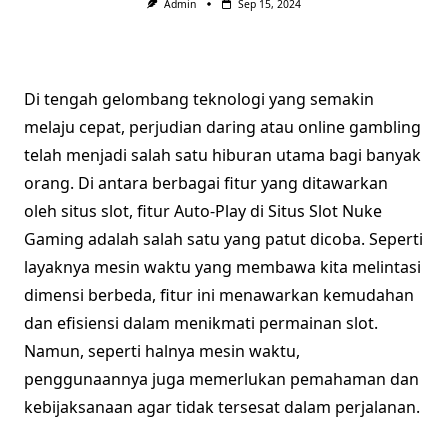
Admin
Sep 15, 2024
Di tengah gelombang teknologi yang semakin
melaju cepat, perjudian daring atau online gambling
telah menjadi salah satu hiburan utama bagi banyak
orang. Di antara berbagai fitur yang ditawarkan
oleh situs slot, fitur Auto-Play di Situs Slot Nuke
Gaming adalah salah satu yang patut dicoba. Seperti
layaknya mesin waktu yang membawa kita melintasi
dimensi berbeda, fitur ini menawarkan kemudahan
dan efisiensi dalam menikmati permainan slot.
Namun, seperti halnya mesin waktu,
penggunaannya juga memerlukan pemahaman dan
kebijaksanaan agar tidak tersesat dalam perjalanan.