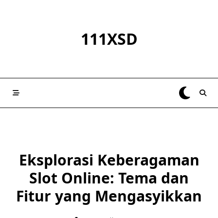
Skip
to
content
111XSD
Eksplorasi Keberagaman
Slot Online: Tema dan
Fitur yang Mengasyikkan