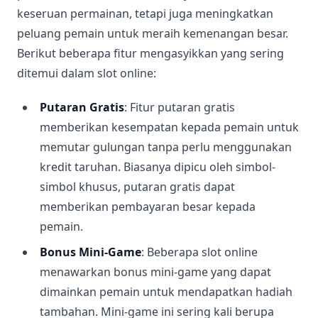
keseruan permainan, tetapi juga meningkatkan
peluang pemain untuk meraih kemenangan besar.
Berikut beberapa fitur mengasyikkan yang sering
ditemui dalam slot online:
Putaran Gratis
: Fitur putaran gratis
memberikan kesempatan kepada pemain untuk
memutar gulungan tanpa perlu menggunakan
kredit taruhan. Biasanya dipicu oleh simbol-
simbol khusus, putaran gratis dapat
memberikan pembayaran besar kepada
pemain.
Bonus Mini-Game
: Beberapa slot online
menawarkan bonus mini-game yang dapat
dimainkan pemain untuk mendapatkan hadiah
tambahan. Mini-game ini sering kali berupa