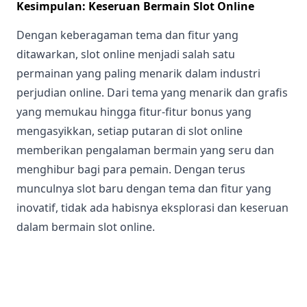
Kesimpulan: Keseruan Bermain Slot Online
Dengan keberagaman tema dan fitur yang
ditawarkan, slot online menjadi salah satu
permainan yang paling menarik dalam industri
perjudian online. Dari tema yang menarik dan grafis
yang memukau hingga fitur-fitur bonus yang
mengasyikkan, setiap putaran di slot online
memberikan pengalaman bermain yang seru dan
menghibur bagi para pemain. Dengan terus
munculnya slot baru dengan tema dan fitur yang
inovatif, tidak ada habisnya eksplorasi dan keseruan
dalam bermain slot online.