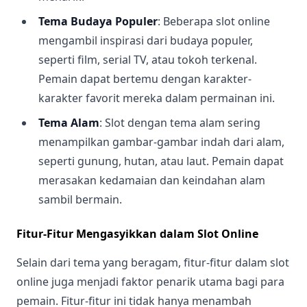
Tema Budaya Populer
: Beberapa slot online
mengambil inspirasi dari budaya populer,
seperti film, serial TV, atau tokoh terkenal.
Pemain dapat bertemu dengan karakter-
karakter favorit mereka dalam permainan ini.
Tema Alam
: Slot dengan tema alam sering
menampilkan gambar-gambar indah dari alam,
seperti gunung, hutan, atau laut. Pemain dapat
merasakan kedamaian dan keindahan alam
sambil bermain.
Fitur-Fitur Mengasyikkan dalam Slot Online
Selain dari tema yang beragam, fitur-fitur dalam slot
online juga menjadi faktor penarik utama bagi para
pemain. Fitur-fitur ini tidak hanya menambah