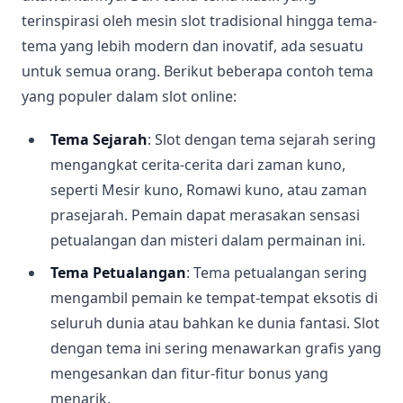
terinspirasi oleh mesin slot tradisional hingga tema-
tema yang lebih modern dan inovatif, ada sesuatu
untuk semua orang. Berikut beberapa contoh tema
yang populer dalam slot online:
Tema Sejarah
: Slot dengan tema sejarah sering
mengangkat cerita-cerita dari zaman kuno,
seperti Mesir kuno, Romawi kuno, atau zaman
prasejarah. Pemain dapat merasakan sensasi
petualangan dan misteri dalam permainan ini.
Tema Petualangan
: Tema petualangan sering
mengambil pemain ke tempat-tempat eksotis di
seluruh dunia atau bahkan ke dunia fantasi. Slot
dengan tema ini sering menawarkan grafis yang
mengesankan dan fitur-fitur bonus yang
menarik.