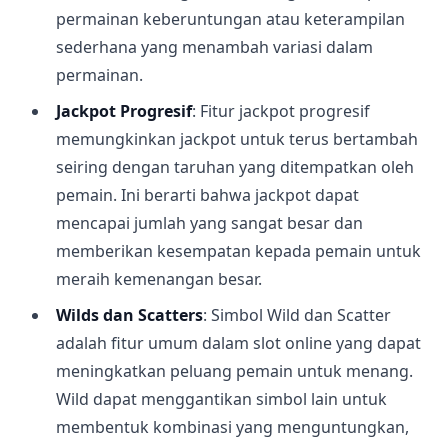
permainan keberuntungan atau keterampilan
sederhana yang menambah variasi dalam
permainan.
Jackpot Progresif
: Fitur jackpot progresif
memungkinkan jackpot untuk terus bertambah
seiring dengan taruhan yang ditempatkan oleh
pemain. Ini berarti bahwa jackpot dapat
mencapai jumlah yang sangat besar dan
memberikan kesempatan kepada pemain untuk
meraih kemenangan besar.
Wilds dan Scatters
: Simbol Wild dan Scatter
adalah fitur umum dalam slot online yang dapat
meningkatkan peluang pemain untuk menang.
Wild dapat menggantikan simbol lain untuk
membentuk kombinasi yang menguntungkan,