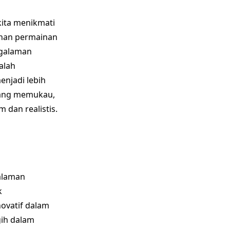
kita menikmati
lihan permainan
ngalaman
alah
enjadi lebih
 yang memukau,
dan realistis.
galaman
k
novatif dalam
gih dalam