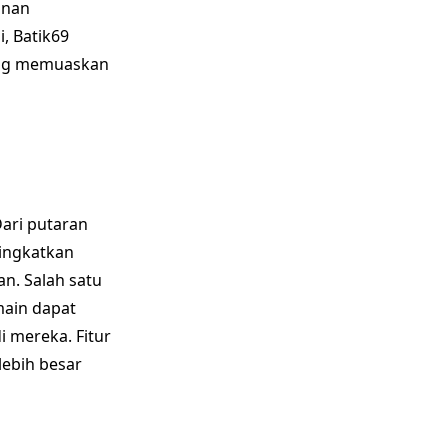
inan
, Batik69
ng memuaskan
ari putaran
ningkatkan
n. Salah satu
main dapat
 mereka. Fitur
lebih besar