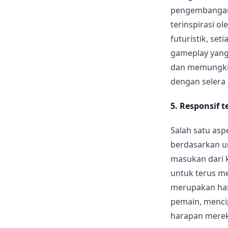
pengembangan t
terinspirasi o
futuristik, se
gameplay yang 
dan memungkin
dengan selera 
5. Responsif 
Salah satu asp
berdasarkan u
masukan dari 
untuk terus me
merupakan has
pemain, mencip
harapan merek