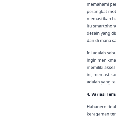
memahami pen
perangkat mob
memastikan bah
itu smartphon
desain yang di
dan di mana saj
Ini adalah seb
ingin menikmat
memiliki akses
ini, memastika
adalah yang te
4. Variasi Te
Habanero tidak
keragaman tem