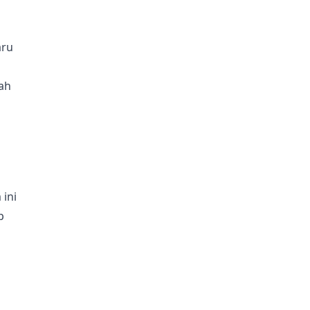
aru
ah
 ini
p