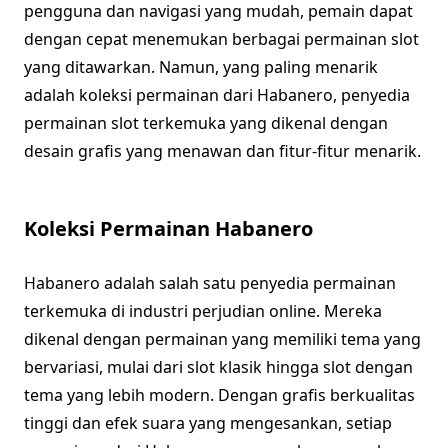
pengguna dan navigasi yang mudah, pemain dapat
dengan cepat menemukan berbagai permainan slot
yang ditawarkan. Namun, yang paling menarik
adalah koleksi permainan dari Habanero, penyedia
permainan slot terkemuka yang dikenal dengan
desain grafis yang menawan dan fitur-fitur menarik.
Koleksi Permainan Habanero
Habanero adalah salah satu penyedia permainan
terkemuka di industri perjudian online. Mereka
dikenal dengan permainan yang memiliki tema yang
bervariasi, mulai dari slot klasik hingga slot dengan
tema yang lebih modern. Dengan grafis berkualitas
tinggi dan efek suara yang mengesankan, setiap