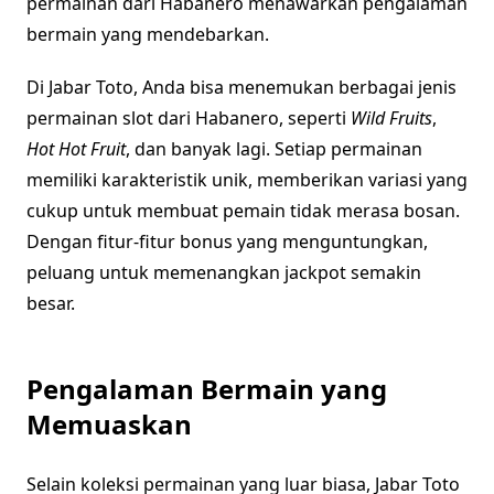
permainan dari Habanero menawarkan pengalaman
bermain yang mendebarkan.
Di Jabar Toto, Anda bisa menemukan berbagai jenis
permainan slot dari Habanero, seperti
Wild Fruits
,
Hot Hot Fruit
, dan banyak lagi. Setiap permainan
memiliki karakteristik unik, memberikan variasi yang
cukup untuk membuat pemain tidak merasa bosan.
Dengan fitur-fitur bonus yang menguntungkan,
peluang untuk memenangkan jackpot semakin
besar.
Pengalaman Bermain yang
Memuaskan
Selain koleksi permainan yang luar biasa, Jabar Toto