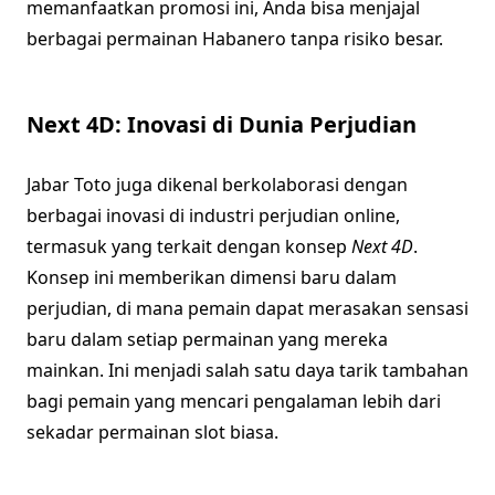
memanfaatkan promosi ini, Anda bisa menjajal
berbagai permainan Habanero tanpa risiko besar.
Next 4D: Inovasi di Dunia Perjudian
Jabar Toto juga dikenal berkolaborasi dengan
berbagai inovasi di industri perjudian online,
termasuk yang terkait dengan konsep
Next 4D
.
Konsep ini memberikan dimensi baru dalam
perjudian, di mana pemain dapat merasakan sensasi
baru dalam setiap permainan yang mereka
mainkan. Ini menjadi salah satu daya tarik tambahan
bagi pemain yang mencari pengalaman lebih dari
sekadar permainan slot biasa.