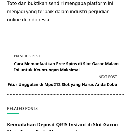
Toto dan buktikan sendiri mengapa platform ini
menjadi yang terbaik dalam industri perjudian
online di Indonesia.
<span
PREVIOUS POST
class="nav-
Cara Memanfaatkan Free Spins di Slot Gacor Malam
subtitle
Ini untuk Keuntungan Maksimal
screen-
NEXT POST
reader-
Fitur Unggulan di Mpo212 Slot yang Harus Anda Coba
text">Page</span>
RELATED POSTS
Kemudahan Deposit QRIS Instant di Slot Gacor: