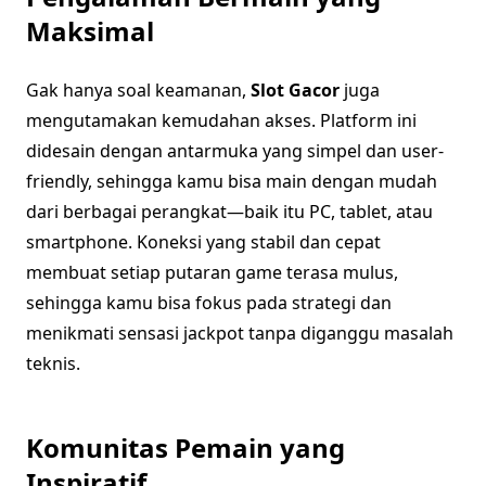
Maksimal
Gak hanya soal keamanan,
Slot Gacor
juga
mengutamakan kemudahan akses. Platform ini
didesain dengan antarmuka yang simpel dan user-
friendly, sehingga kamu bisa main dengan mudah
dari berbagai perangkat—baik itu PC, tablet, atau
smartphone. Koneksi yang stabil dan cepat
membuat setiap putaran game terasa mulus,
sehingga kamu bisa fokus pada strategi dan
menikmati sensasi jackpot tanpa diganggu masalah
teknis.
Komunitas Pemain yang
Inspiratif