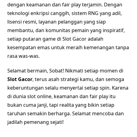
dengan keamanan dan fair play terjamin. Dengan
teknologi enkripsi canggih, sistem RNG yang adil,
lisensi resmi, layanan pelanggan yang siap
membantu, dan komunitas pemain yang inspiratif,
setiap putaran game di Slot Gacor adalah
kesempatan emas untuk meraih kemenangan tanpa
rasa was-was.
Selamat bermain, Sobat! Nikmati setiap momen di
Slot Gacor
, terus asah strategi kamu, dan semoga
keberuntungan selalu menyertai setiap spin. Karena
di dunia slot online, keamanan dan fair play itu
bukan cuma janji, tapi realita yang bikin setiap
taruhan semakin berharga. Selamat mencoba dan
jadilah pemenang sejati!