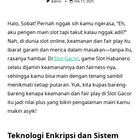
Admin
Feb 17, 2025
Halo, Sobat! Pernah nggak sih kamu ngerasa, “Eh,
aku pengen main slot tapi takut kalau nggak adil?”
Nah, di dunia slot online, keamanan dan fair play itu
ibarat garam dan merica dalam masakan—tanpa itu,
rasanya hambar. Di
Slot Gacor
, game Slot Habanero
selalu dijamin keamanannya dan fairness-nya,
sehingga kamu bisa main dengan tenang sambil
menikmati setiap putaran. Yuk, kita kupas bareng-
bareng kenapa keamanan dan fair play di Slot Gacor
itu jadi nilai plus yang bikin pengalaman main kamu
makin asyik!
Teknologi Enkripsi dan Sistem