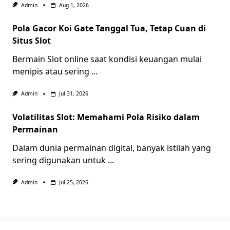
Admin
Aug 1, 2026
Pola Gacor Koi Gate Tanggal Tua, Tetap Cuan di
Situs Slot
Bermain Slot online saat kondisi keuangan mulai
menipis atau sering
...
Admin
Jul 31, 2026
Volatilitas Slot: Memahami Pola Risiko dalam
Permainan
Dalam dunia permainan digital, banyak istilah yang
sering digunakan untuk
...
Admin
Jul 25, 2026