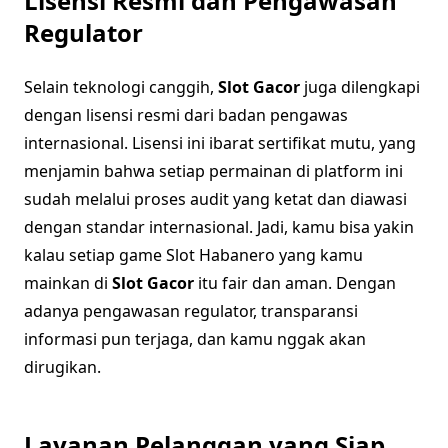
Lisensi Resmi dan Pengawasan
Regulator
Selain teknologi canggih,
Slot Gacor
juga dilengkapi
dengan lisensi resmi dari badan pengawas
internasional. Lisensi ini ibarat sertifikat mutu, yang
menjamin bahwa setiap permainan di platform ini
sudah melalui proses audit yang ketat dan diawasi
dengan standar internasional. Jadi, kamu bisa yakin
kalau setiap game Slot Habanero yang kamu
mainkan di
Slot Gacor
itu fair dan aman. Dengan
adanya pengawasan regulator, transparansi
informasi pun terjaga, dan kamu nggak akan
dirugikan.
Layanan Pelanggan yang Siap