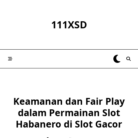
Skip
to
content
111XSD
Keamanan dan Fair Play
dalam Permainan Slot
Habanero di Slot Gacor