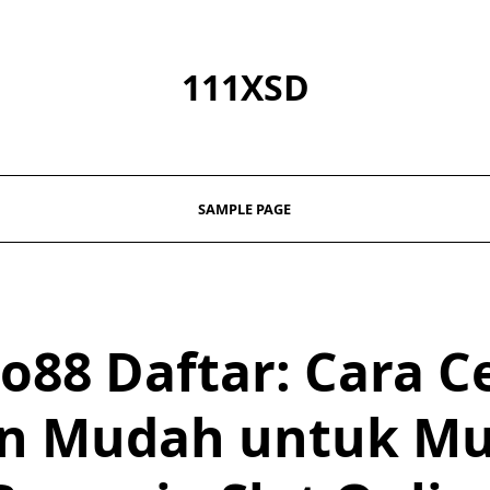
111XSD
SAMPLE PAGE
o88 Daftar: Cara C
n Mudah untuk Mu