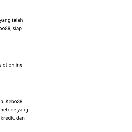
yang telah
bo88, siap
lot online.
da. Kebo88
 metode yang
 kredit, dan