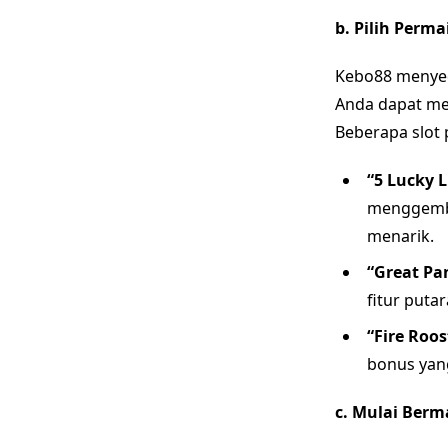
b. Pilih Perma
Kebo88 menyedi
Anda dapat mem
Beberapa slot 
“5 Lucky L
menggembi
menarik.
“Great Pa
fitur put
“Fire Roos
bonus yan
c. Mulai Berm