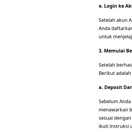
e. Login ke A
Setelah akun A
Anda daftarka
untuk menjelaj
3. Memulai Be
Setelah berhas
Berikut adalah
a. Deposit Da
Sebelum Anda 
menawarkan be
sesuai dengan p
ikuti instruksi