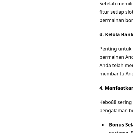
Setelah memili
fitur setiap sl
permainan bon
d. Kelola Ban
Penting untuk
permainan Anda
Anda telah me
membantu Anda
4. Manfaatka
Kebo88 sering
pengalaman be
Bonus Se