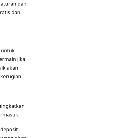
 aturan dan
ratis dan
 untuk
ermain jika
aik akan
kerugian.
ningkatkan
ermasuk:
 deposit