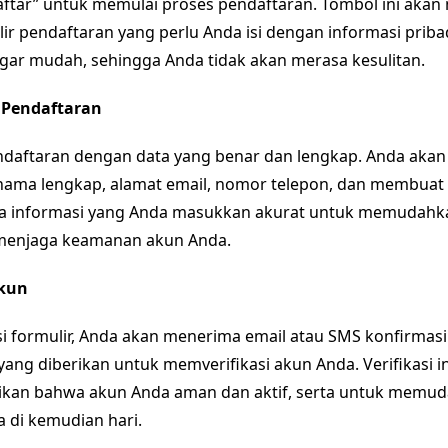
Daftar” untuk memulai proses pendaftaran. Tombol ini ak
ir pendaftaran yang perlu Anda isi dengan informasi priba
agar mudah, sehingga Anda tidak akan merasa kesulitan.
r Pendaftaran
endaftaran dengan data yang benar dan lengkap. Anda akan
ma lengkap, alamat email, nomor telepon, dan membuat k
a informasi yang Anda masukkan akurat untuk memudahk
n menjaga keamanan akun Anda.
Akun
i formulir, Anda akan menerima email atau SMS konfirmasi
 yang diberikan untuk memverifikasi akun Anda. Verifikasi i
kan bahwa akun Anda aman dan aktif, serta untuk memud
 di kemudian hari.