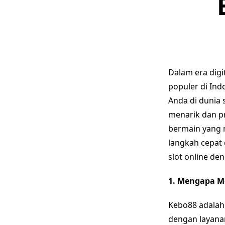
Dalam era digit
populer di Ind
Anda di dunia 
menarik dan p
bermain yang 
langkah cepat
slot online de
1. Mengapa M
Kebo88 adalah 
dengan layana