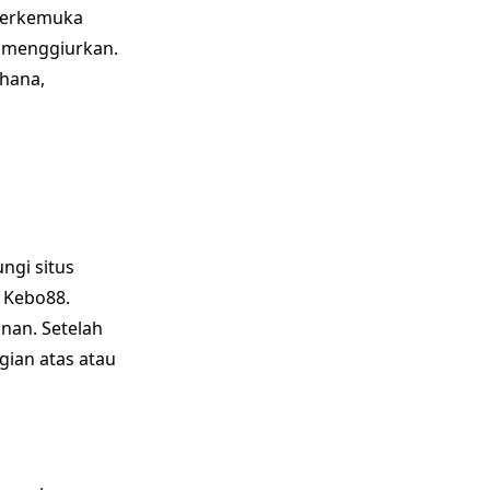
 terkemuka
g menggiurkan.
hana,
ngi situs
 Kebo88.
nan. Setelah
gian atas atau