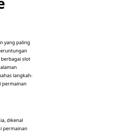
e
an yang paling
eberuntungan
 berbagai slot
galaman
ahas langkah-
i permainan
a, dikenal
si permainan