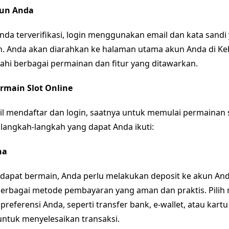
kun Anda
nda terverifikasi, login menggunakan email dan kata sandi 
n. Anda akan diarahkan ke halaman utama akun Anda di Ke
ahi berbagai permainan dan fitur yang ditawarkan.
rmain Slot Online
il mendaftar dan login, saatnya untuk memulai permainan s
 langkah-langkah yang dapat Anda ikuti:
na
dapat bermain, Anda perlu melakukan deposit ke akun An
rbagai metode pembayaran yang aman dan praktis. Pilih
referensi Anda, seperti transfer bank, e-wallet, atau kartu
 untuk menyelesaikan transaksi.