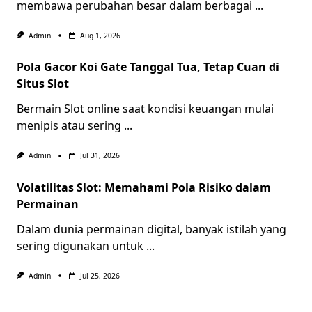
membawa perubahan besar dalam berbagai
...
Admin
Aug 1, 2026
Pola Gacor Koi Gate Tanggal Tua, Tetap Cuan di
Situs Slot
Bermain Slot online saat kondisi keuangan mulai
menipis atau sering
...
Admin
Jul 31, 2026
Volatilitas Slot: Memahami Pola Risiko dalam
Permainan
Dalam dunia permainan digital, banyak istilah yang
sering digunakan untuk
...
Admin
Jul 25, 2026