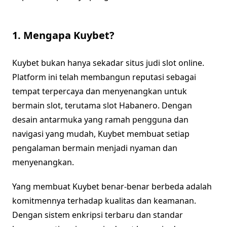
1.
Mengapa Kuybet?
Kuybet bukan hanya sekadar situs judi slot online.
Platform ini telah membangun reputasi sebagai
tempat terpercaya dan menyenangkan untuk
bermain slot, terutama slot Habanero. Dengan
desain antarmuka yang ramah pengguna dan
navigasi yang mudah, Kuybet membuat setiap
pengalaman bermain menjadi nyaman dan
menyenangkan.
Yang membuat Kuybet benar-benar berbeda adalah
komitmennya terhadap kualitas dan keamanan.
Dengan sistem enkripsi terbaru dan standar