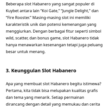
Beberapa slot Habanero yang sangat populer di
Kuybet antara lain “Koi Gate,” “Jungle Delight,” dan
“Fire Rooster.” Masing-masing slot ini memiliki
karakteristik unik dan potensi kemenangan yang
menggiurkan. Dengan berbagai fitur seperti simbol
wild, scatter, dan bonus game, slot Habanero tidak
hanya menawarkan kesenangan tetapi juga peluang
besar untuk menang.
3.
Keunggulan Slot Habanero
Apa yang membuat slot Habanero begitu istimewa?
Pertama, kita tidak bisa melupakan kualitas grafis
dan tema yang menarik. Setiap permainan
dirancang dengan detail yang memukau dan cerita