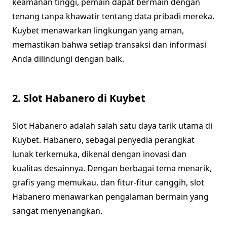
keamanan tinggi, pemain dapat bermain dengan
tenang tanpa khawatir tentang data pribadi mereka.
Kuybet menawarkan lingkungan yang aman,
memastikan bahwa setiap transaksi dan informasi
Anda dilindungi dengan baik.
2.
Slot Habanero di Kuybet
Slot Habanero adalah salah satu daya tarik utama di
Kuybet. Habanero, sebagai penyedia perangkat
lunak terkemuka, dikenal dengan inovasi dan
kualitas desainnya. Dengan berbagai tema menarik,
grafis yang memukau, dan fitur-fitur canggih, slot
Habanero menawarkan pengalaman bermain yang
sangat menyenangkan.