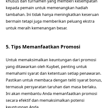
khusus dan turnamen yang memberi kesempatan
kepada pemain untuk memenangkan hadiah
tambahan. Ini tidak hanya meningkatkan keseruan
bermain tetapi juga memberikan peluang ekstra
untuk meraih kemenangan besar.
5.
Tips Memanfaatkan Promosi
Untuk memaksimalkan keuntungan dari promosi
yang ditawarkan oleh Kuybet, penting untuk
memahami syarat dan ketentuan setiap penawaran.
Pastikan untuk membaca dengan teliti syarat bonus,
termasuk persyaratan taruhan dan masa berlaku.
Ini akan membantu Anda memanfaatkan promosi
secara efektif dan memaksimalkan potensi
keuntungan Anda.