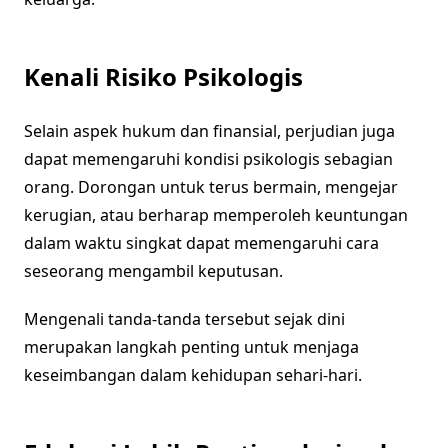
Kenali Risiko Psikologis
Selain aspek hukum dan finansial, perjudian juga
dapat memengaruhi kondisi psikologis sebagian
orang. Dorongan untuk terus bermain, mengejar
kerugian, atau berharap memperoleh keuntungan
dalam waktu singkat dapat memengaruhi cara
seseorang mengambil keputusan.
Mengenali tanda-tanda tersebut sejak dini
merupakan langkah penting untuk menjaga
keseimbangan dalam kehidupan sehari-hari.