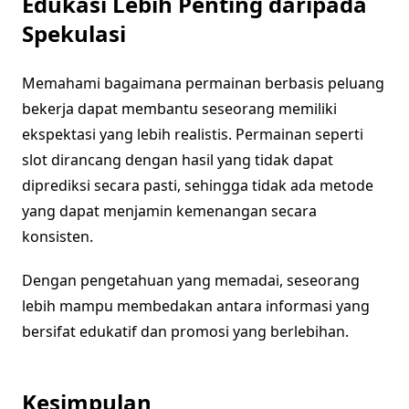
Edukasi Lebih Penting daripada
Spekulasi
Memahami bagaimana permainan berbasis peluang
bekerja dapat membantu seseorang memiliki
ekspektasi yang lebih realistis. Permainan seperti
slot dirancang dengan hasil yang tidak dapat
diprediksi secara pasti, sehingga tidak ada metode
yang dapat menjamin kemenangan secara
konsisten.
Dengan pengetahuan yang memadai, seseorang
lebih mampu membedakan antara informasi yang
bersifat edukatif dan promosi yang berlebihan.
Kesimpulan