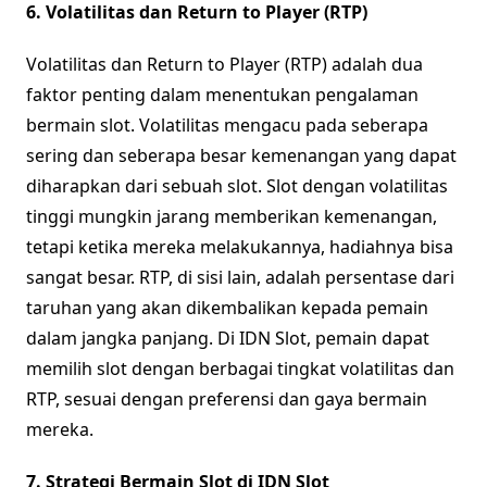
6. Volatilitas dan Return to Player (RTP)
Volatilitas dan Return to Player (RTP) adalah dua
faktor penting dalam menentukan pengalaman
bermain slot. Volatilitas mengacu pada seberapa
sering dan seberapa besar kemenangan yang dapat
diharapkan dari sebuah slot. Slot dengan volatilitas
tinggi mungkin jarang memberikan kemenangan,
tetapi ketika mereka melakukannya, hadiahnya bisa
sangat besar. RTP, di sisi lain, adalah persentase dari
taruhan yang akan dikembalikan kepada pemain
dalam jangka panjang. Di IDN Slot, pemain dapat
memilih slot dengan berbagai tingkat volatilitas dan
RTP, sesuai dengan preferensi dan gaya bermain
mereka.
7. Strategi Bermain Slot di IDN Slot