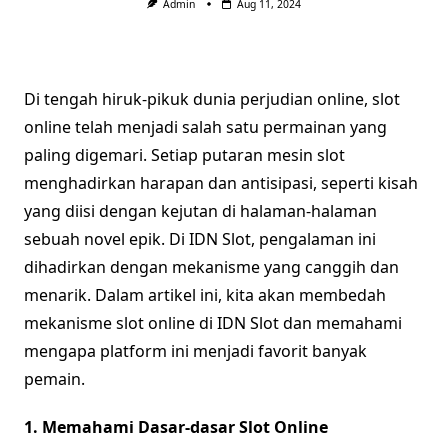
Admin
Aug 11, 2024
Di tengah hiruk-pikuk dunia perjudian online, slot
online telah menjadi salah satu permainan yang
paling digemari. Setiap putaran mesin slot
menghadirkan harapan dan antisipasi, seperti kisah
yang diisi dengan kejutan di halaman-halaman
sebuah novel epik. Di IDN Slot, pengalaman ini
dihadirkan dengan mekanisme yang canggih dan
menarik. Dalam artikel ini, kita akan membedah
mekanisme slot online di IDN Slot dan memahami
mengapa platform ini menjadi favorit banyak
pemain.
1. Memahami Dasar-dasar Slot Online