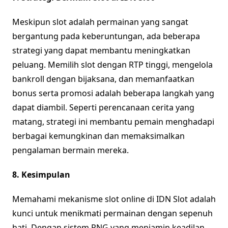
Meskipun slot adalah permainan yang sangat
bergantung pada keberuntungan, ada beberapa
strategi yang dapat membantu meningkatkan
peluang. Memilih slot dengan RTP tinggi, mengelola
bankroll dengan bijaksana, dan memanfaatkan
bonus serta promosi adalah beberapa langkah yang
dapat diambil. Seperti perencanaan cerita yang
matang, strategi ini membantu pemain menghadapi
berbagai kemungkinan dan memaksimalkan
pengalaman bermain mereka.
8. Kesimpulan
Memahami mekanisme slot online di IDN Slot adalah
kunci untuk menikmati permainan dengan sepenuh
hati. Dengan sistem RNG yang menjamin keadilan,