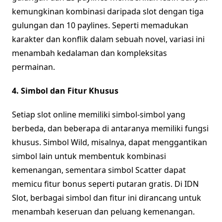
kemungkinan kombinasi daripada slot dengan tiga
gulungan dan 10 paylines. Seperti memadukan
karakter dan konflik dalam sebuah novel, variasi ini
menambah kedalaman dan kompleksitas
permainan.
4. Simbol dan Fitur Khusus
Setiap slot online memiliki simbol-simbol yang
berbeda, dan beberapa di antaranya memiliki fungsi
khusus. Simbol Wild, misalnya, dapat menggantikan
simbol lain untuk membentuk kombinasi
kemenangan, sementara simbol Scatter dapat
memicu fitur bonus seperti putaran gratis. Di IDN
Slot, berbagai simbol dan fitur ini dirancang untuk
menambah keseruan dan peluang kemenangan.