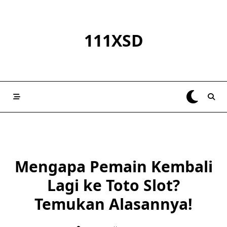
Skip
to
content
111XSD
Mengapa Pemain Kembali
Lagi ke Toto Slot?
Temukan Alasannya!