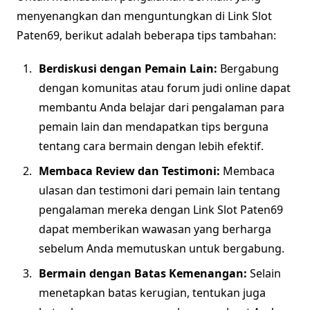
menyenangkan dan menguntungkan di Link Slot
Paten69, berikut adalah beberapa tips tambahan:
Berdiskusi dengan Pemain Lain:
Bergabung
dengan komunitas atau forum judi online dapat
membantu Anda belajar dari pengalaman para
pemain lain dan mendapatkan tips berguna
tentang cara bermain dengan lebih efektif.
Membaca Review dan Testimoni:
Membaca
ulasan dan testimoni dari pemain lain tentang
pengalaman mereka dengan Link Slot Paten69
dapat memberikan wawasan yang berharga
sebelum Anda memutuskan untuk bergabung.
Bermain dengan Batas Kemenangan:
Selain
menetapkan batas kerugian, tentukan juga