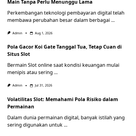
Main Tanpa Perlu Menunggu Lama
Perkembangan teknologi pembayaran digital telah
membawa perubahan besar dalam berbagai
...
Admin
Aug 1, 2026
Pola Gacor Koi Gate Tanggal Tua, Tetap Cuan di
Situs Slot
Bermain Slot online saat kondisi keuangan mulai
menipis atau sering
...
Admin
Jul 31, 2026
Volatilitas Slot: Memahami Pola Risiko dalam
Permainan
Dalam dunia permainan digital, banyak istilah yang
sering digunakan untuk
...