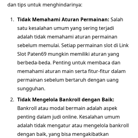
dan tips untuk menghindarinya:
Tidak Memahami Aturan Permainan:
Salah
satu kesalahan umum yang sering terjadi
adalah tidak memahami aturan permainan
sebelum memulai. Setiap permainan slot di Link
Slot Paten69 mungkin memiliki aturan yang
berbeda-beda. Penting untuk membaca dan
memahami aturan main serta fitur-fitur dalam
permainan sebelum bertaruh dengan uang
sungguhan.
Tidak Mengelola Bankroll dengan Baik:
Bankroll atau modal bermain adalah aspek
penting dalam judi online. Kesalahan umum
adalah tidak mengatur atau mengelola bankroll
dengan baik, yang bisa mengakibatkan