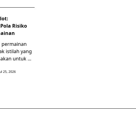
lot:
ola Risiko
mainan
a permainan
ak istilah yang
nakan untuk
...
Jul 25, 2026