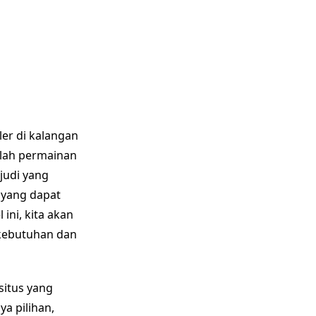
er di kalangan
alah permainan
udi yang
 yang dapat
ini, kita akan
 kebutuhan dan
situs yang
a pilihan,