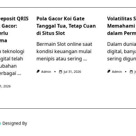
posit QRIS
Pola Gacor Koi Gate
Volatilitas S
t Gacor:
Tanggal Tua, Tetap Cuan
Memahami P
erlu
di Situs Slot
dalam Per
ama
Bermain Slot online saat
Dalam duni
 teknologi
kondisi keuangan mulai
digital, bany
ital telah
menipis atau sering
...
sering digu
ubahan
Admin
Jul 31, 2026
Admin
erbagai
...
1, 2026
e
Designed By