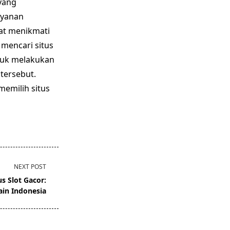
 yang
ayanan
pat menikmati
mencari situs
ntuk melakukan
 tersebut.
emilih situs
NEXT POST
s Slot Gacor:
in Indonesia