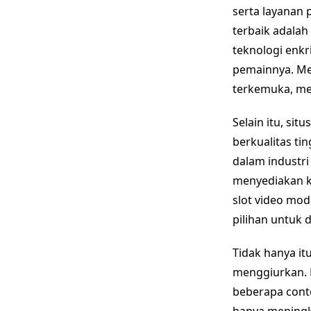
serta layanan 
terbaik adala
teknologi enkr
pemainnya. Mer
terkemuka, me
Selain itu, si
berkualitas ti
dalam industri
menyediakan ko
slot video mod
pilihan untuk 
Tidak hanya it
menggiurkan. B
beberapa conto