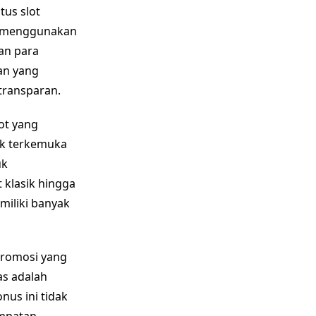
tus slot
an menggunakan
an para
an yang
transparan.
lot yang
ak terkemuka
uk
 klasik hingga
miliki banyak
promosi yang
as adalah
us ini tidak