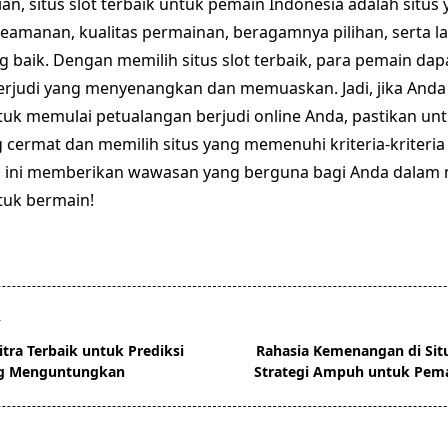
n, situs slot terbaik untuk pemain Indonesia adalah situs
amanan, kualitas permainan, beragamnya pilihan, serta l
 baik. Dengan memilih situs slot terbaik, para pemain da
rjudi yang menyenangkan dan memuaskan. Jadi, jika Anda 
ntuk memulai petualangan berjudi online Anda, pastikan u
g cermat dan memilih situs yang memenuhi kriteria-kriteria
l ini memberikan wawasan yang berguna bagi Anda dalam m
ntuk bermain!
T
itra Terbaik untuk Prediksi
Rahasia Kemenangan di Situ
ng Menguntungkan
Strategi Ampuh untuk Pema
pan>