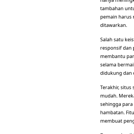
hanya meningk
tambahan untu
pemain harus 
ditawarkan.
Salah satu kei
responsif dan
membantu para
selama bermai
didukung dan d
Terakhir, sit
mudah. Mereka
sehingga para
hambatan. Fitu
membuat pengal