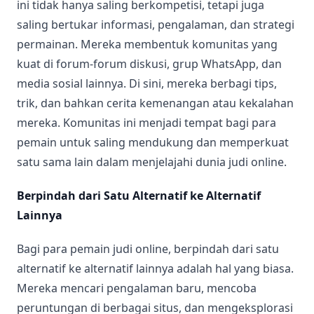
ini tidak hanya saling berkompetisi, tetapi juga
saling bertukar informasi, pengalaman, dan strategi
permainan. Mereka membentuk komunitas yang
kuat di forum-forum diskusi, grup WhatsApp, dan
media sosial lainnya. Di sini, mereka berbagi tips,
trik, dan bahkan cerita kemenangan atau kekalahan
mereka. Komunitas ini menjadi tempat bagi para
pemain untuk saling mendukung dan memperkuat
satu sama lain dalam menjelajahi dunia judi online.
Berpindah dari Satu Alternatif ke Alternatif
Lainnya
Bagi para pemain judi online, berpindah dari satu
alternatif ke alternatif lainnya adalah hal yang biasa.
Mereka mencari pengalaman baru, mencoba
peruntungan di berbagai situs, dan mengeksplorasi