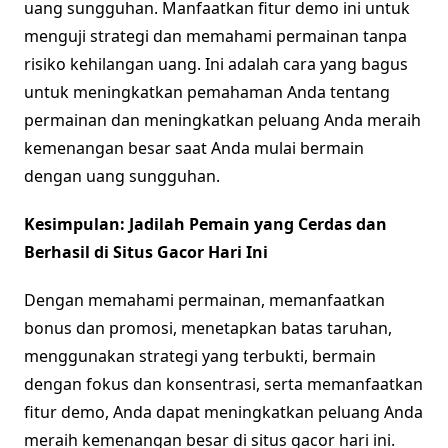
uang sungguhan. Manfaatkan fitur demo ini untuk
menguji strategi dan memahami permainan tanpa
risiko kehilangan uang. Ini adalah cara yang bagus
untuk meningkatkan pemahaman Anda tentang
permainan dan meningkatkan peluang Anda meraih
kemenangan besar saat Anda mulai bermain
dengan uang sungguhan.
Kesimpulan: Jadilah Pemain yang Cerdas dan
Berhasil di Situs Gacor Hari Ini
Dengan memahami permainan, memanfaatkan
bonus dan promosi, menetapkan batas taruhan,
menggunakan strategi yang terbukti, bermain
dengan fokus dan konsentrasi, serta memanfaatkan
fitur demo, Anda dapat meningkatkan peluang Anda
meraih kemenangan besar di situs gacor hari ini.