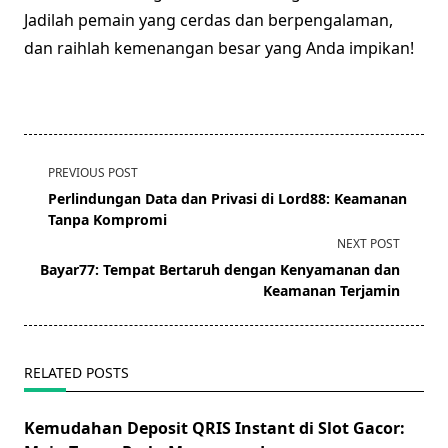
Jadilah pemain yang cerdas dan berpengalaman,
dan raihlah kemenangan besar yang Anda impikan!
<span
PREVIOUS POST
class="nav-
Perlindungan Data dan Privasi di Lord88: Keamanan
subtitle
Tanpa Kompromi
screen-
NEXT POST
reader-
Bayar77: Tempat Bertaruh dengan Kenyamanan dan
text">Page</span>
Keamanan Terjamin
RELATED POSTS
Kemudahan Deposit QRIS Instant di Slot Gacor: