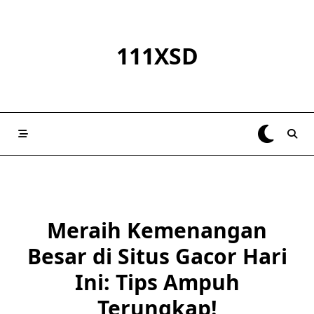
Skip
to
content
111XSD
Meraih Kemenangan
Besar di Situs Gacor Hari
Ini: Tips Ampuh
Terungkap!