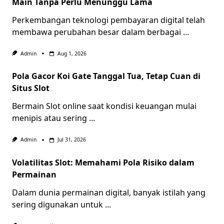
Main Tanpa Perlu Menunggu Lama
Perkembangan teknologi pembayaran digital telah
membawa perubahan besar dalam berbagai
...
Admin
Aug 1, 2026
Pola Gacor Koi Gate Tanggal Tua, Tetap Cuan di
Situs Slot
Bermain Slot online saat kondisi keuangan mulai
menipis atau sering
...
Admin
Jul 31, 2026
Volatilitas Slot: Memahami Pola Risiko dalam
Permainan
Dalam dunia permainan digital, banyak istilah yang
sering digunakan untuk
...