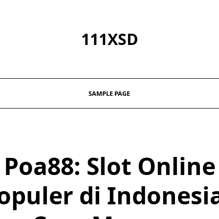
111XSD
SAMPLE PAGE
Poa88: Slot Online
opuler di Indonesi