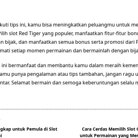
uti tips ini, kamu bisa meningkatkan peluangmu untuk me
ilih slot Red Tiger yang populer, manfaatkan fitur-fitur bon
n bijak, dan manfaatkan semua bonus serta promosi dari 
ikmati setiap momen permainan dan bermainlah dengan bija
l ini bermanfaat dan membantu kamu dalam meraih keme
 kamu punya pengalaman atau tips tambahan, jangan ragu 
ntar. Selamat bermain dan semoga keberuntungan selalu 
T
gkap untuk Pemula di Slot
Cara Cerdas Memilih Slot G
i
untuk Permainan yang Me