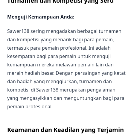
Turnamen dan Kompetisi yang Seru
Menguji Kemampuan Anda:
Sawer138 sering mengadakan berbagai turnamen
dan kompetisi yang menarik bagi para pemain,
termasuk para pemain profesional. Ini adalah
kesempatan bagi para pemain untuk menguji
kemampuan mereka melawan pemain lain dan
meraih hadiah besar. Dengan persaingan yang ketat
dan hadiah yang menggiurkan, turnamen dan
kompetisi di Sawer138 merupakan pengalaman
yang mengasyikkan dan menguntungkan bagi para
pemain profesional.
Keamanan dan Keadilan yang Terjamin