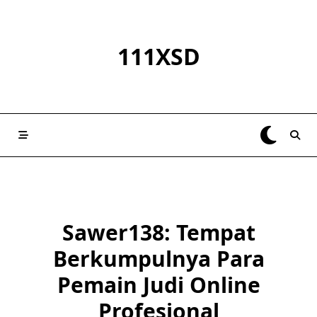
Skip
to
content
111XSD
Sawer138: Tempat
Berkumpulnya Para
Pemain Judi Online
Profesional