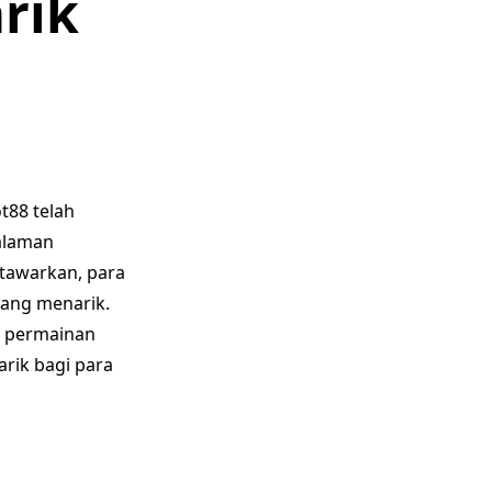
rik
t88 telah
galaman
tawarkan, para
yang menarik.
an permainan
rik bagi para