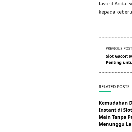
favorit Anda.
kepada keberu
<span
PREVIOUS POS
class="nav-
Slot Gacor: 
subtitle
Penting unt
screen-
reader-
text">Page</s
RELATED POSTS
Kemudahan De
Instant di Slo
Main Tanpa P
Menunggu L