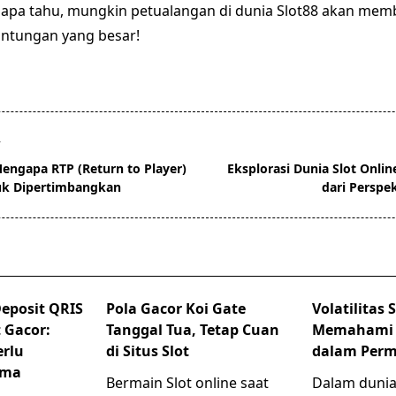
 Siapa tahu, mungkin petualangan di dunia Slot88 akan me
ntungan yang besar!
T
Mengapa RTP (Return to Player)
Eksplorasi Dunia Slot Onli
uk Dipertimbangkan
dari Perspek
pan>
posit QRIS
Pola Gacor Koi Gate
Volatilitas S
t Gacor:
Tanggal Tua, Tetap Cuan
Memahami P
erlu
di Situs Slot
dalam Per
ama
Bermain Slot online saat
Dalam duni