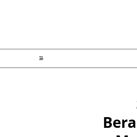
Skip
to
content
Bera