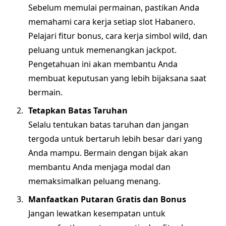
Sebelum memulai permainan, pastikan Anda
memahami cara kerja setiap slot Habanero.
Pelajari fitur bonus, cara kerja simbol wild, dan
peluang untuk memenangkan jackpot.
Pengetahuan ini akan membantu Anda
membuat keputusan yang lebih bijaksana saat
bermain.
Tetapkan Batas Taruhan
Selalu tentukan batas taruhan dan jangan
tergoda untuk bertaruh lebih besar dari yang
Anda mampu. Bermain dengan bijak akan
membantu Anda menjaga modal dan
memaksimalkan peluang menang.
Manfaatkan Putaran Gratis dan Bonus
Jangan lewatkan kesempatan untuk