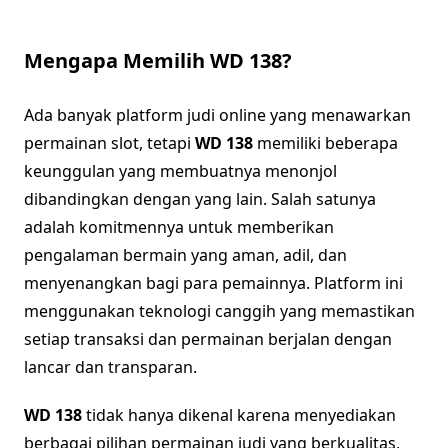
Mengapa Memilih WD 138?
Ada banyak platform judi online yang menawarkan
permainan slot, tetapi
WD 138
memiliki beberapa
keunggulan yang membuatnya menonjol
dibandingkan dengan yang lain. Salah satunya
adalah komitmennya untuk memberikan
pengalaman bermain yang aman, adil, dan
menyenangkan bagi para pemainnya. Platform ini
menggunakan teknologi canggih yang memastikan
setiap transaksi dan permainan berjalan dengan
lancar dan transparan.
WD 138
tidak hanya dikenal karena menyediakan
berbagai pilihan permainan judi yang berkualitas,