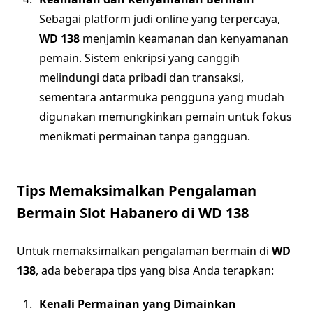
Sebagai platform judi online yang terpercaya,
WD 138
menjamin keamanan dan kenyamanan
pemain. Sistem enkripsi yang canggih
melindungi data pribadi dan transaksi,
sementara antarmuka pengguna yang mudah
digunakan memungkinkan pemain untuk fokus
menikmati permainan tanpa gangguan.
Tips Memaksimalkan Pengalaman
Bermain Slot Habanero di WD 138
Untuk memaksimalkan pengalaman bermain di
WD
138
, ada beberapa tips yang bisa Anda terapkan:
Kenali Permainan yang Dimainkan