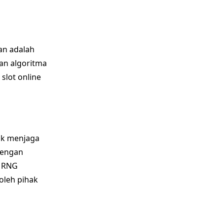
an adalah
an algoritma
slot online
uk menjaga
Dengan
, RNG
leh pihak