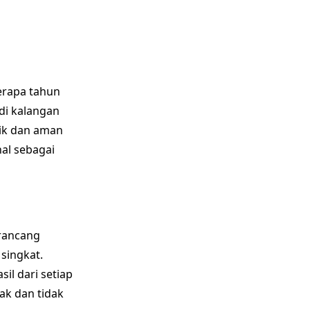
erapa tahun
 di kalangan
ik dan aman
al sebagai
rancang
singkat.
il dari setiap
ak dan tidak