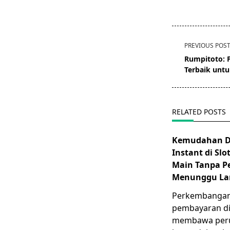
<span
PREVIOUS POS
class="nav-
Rumpitoto: 
subtitle
Terbaik unt
screen-
reader-
text">Page</s
RELATED POSTS
Kemudahan De
Instant di Slo
Main Tanpa P
Menunggu L
Perkembangan
pembayaran dig
membawa per