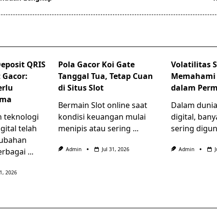
pan>
posit QRIS
Pola Gacor Koi Gate
Volatilitas S
t Gacor:
Tanggal Tua, Tetap Cuan
Memahami P
erlu
di Situs Slot
dalam Per
ama
Bermain Slot online saat
Dalam duni
 teknologi
kondisi keuangan mulai
digital, bany
ital telah
menipis atau sering
...
sering digu
ubahan
Admin
Jul 31, 2026
Admin
erbagai
...
1, 2026