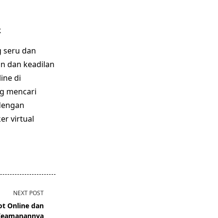
k
g seru dan
n dan keadilan
ine di
ng mencari
 dengan
r virtual
NEXT POST
ot Online dan
Keamanannya