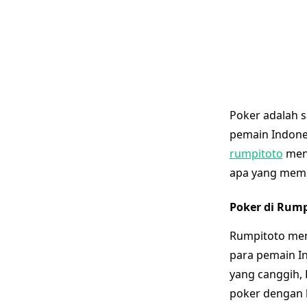
Poker adalah s
pemain Indones
rumpitoto
menj
apa yang memb
Poker di Rump
Rumpitoto men
para pemain I
yang canggih,
poker dengan 