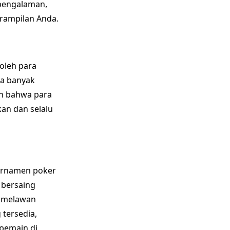
rpengalaman,
rampilan Anda.
oleh para
da banyak
an bahwa para
an dan selalu
turnamen poker
 bersaing
a melawan
 tersedia,
 pemain di