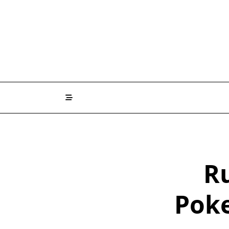
Skip
to
content
R
Poke