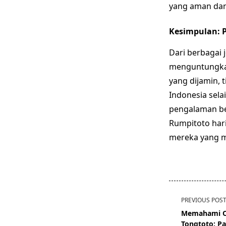
yang aman dan 
Kesimpulan: P
Dari berbagai 
menguntungkan
yang dijamin, 
Indonesia sela
pengalaman be
Rumpitoto hari
mereka yang m
<span
PREVIOUS POS
class="nav-
Memahami O
subtitle
Tongtoto: P