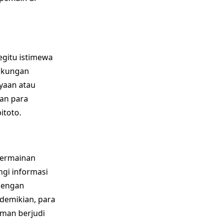
gitu istimewa
dukungan
yaan atau
kan para
itoto.
permainan
gi informasi
dengan
demikian, para
man berjudi