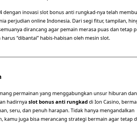
24 dengan inovasi slot bonus anti rungkad-nya telah memb
ia perjudian online Indonesia. Dari segi fitur, tampilan, hi
emuanya dirancang agar pemain merasa puas dan tetap p
harus “dibantai” habis-habisan oleh mesin slot.
n
emang permainan yang menggabungkan unsur hiburan dan
an hadirnya
slot bonus anti rungkad
di Ion Casino, bermai
aman, seru, dan penuh harapan. Tidak hanya mengandalkan
 kamu juga bisa merancang strategi bermain agar tetap di