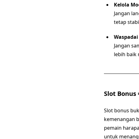
Kelola Mo
Jangan lan
tetap stab
Waspadai 
Jangan sam
lebih baik
Slot Bonus
Slot bonus buk
kemenangan bes
pemain harapa
untuk menang 