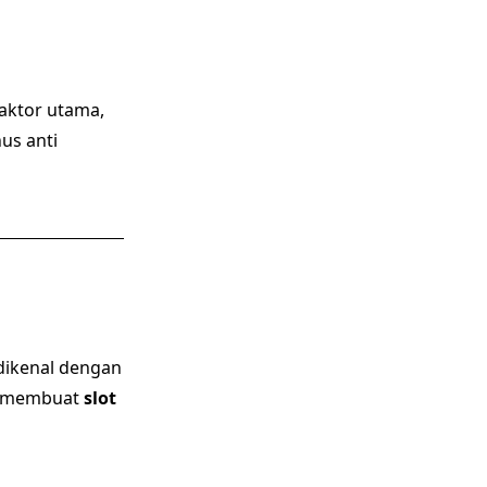
aktor utama,
us anti
dikenal dengan
ng membuat
slot