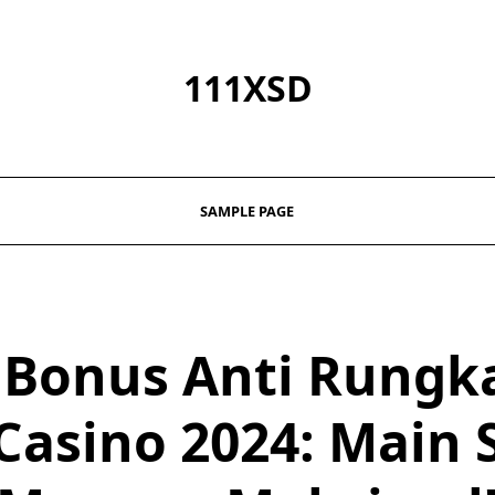
111XSD
SAMPLE PAGE
 Bonus Anti Rungk
Casino 2024: Main 