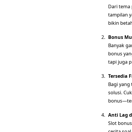
Dari tema 
tampilan 
bikin beta
Bonus Mu
Banyak gam
bonus yang
tapi juga 
Tersedia 
Bagi yang 
solusi. C
bonus—tem
Anti Lag 
Slot bonus
cerita soa