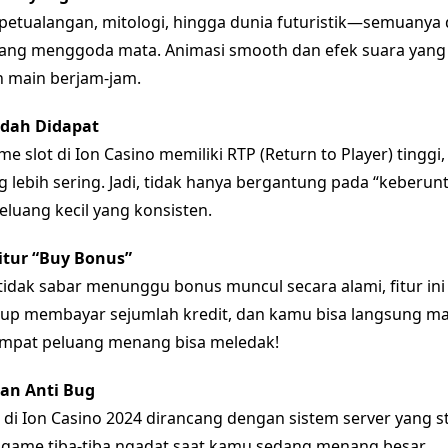
petualangan, mitologi, hingga dunia futuristik—semuanya 
yang menggoda mata. Animasi smooth dan efek suara ya
h main berjam-jam.
dah Didapat
e slot di Ion Casino memiliki RTP (Return to Player) tinggi,
 lebih sering. Jadi, tidak hanya bergantung pada “keberun
peluang kecil yang konsisten.
Fitur “Buy Bonus”
tidak sabar menunggu bonus muncul secara alami, fitur ini 
ukup membayar sejumlah kredit, dan kamu bisa langsung m
pat peluang menang bisa meledak!
dan Anti Bug
 di Ion Casino 2024 dirancang dengan sistem server yang st
l game tiba-tiba ngadat saat kamu sedang menang besar.