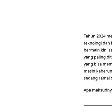
Tahun 2024 men
teknologi dan 
bermain kini s
yang paling di
yang bisa me
mesin keberunt
sedang ramai 
Apa maksudnya