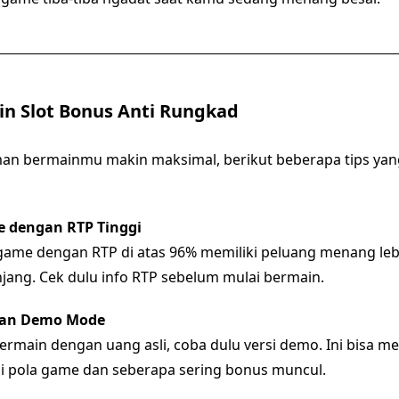
in Slot Bonus Anti Rungkad
an bermainmu makin maksimal, berikut beberapa tips yan
e dengan RTP Tinggi
game dengan RTP di atas 96% memiliki peluang menang leb
jang. Cek dulu info RTP sebelum mulai bermain.
an Demo Mode
ermain dengan uang asli, coba dulu versi demo. Ini bisa
pola game dan seberapa sering bonus muncul.