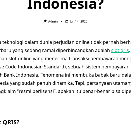
Indonesia?
Admin
Jun 14, 2025
eknologi dalam dunia perjudian online tidak pernah berhe
erbaru yang sedang ramai diperbincangkan adalah
slot qris
.
nan slot online yang menerima transaksi pembayaran me
e Code Indonesian Standard), sebuah sistem pembayaran d
eh Bank Indonesia. Fenomena ini membuka babak baru dal
sia yang sudah penuh dinamika. Tapi, pertanyaan utamanya
klaim “resmi berlisensi”, apakah itu benar-benar bisa dipe
t QRIS?