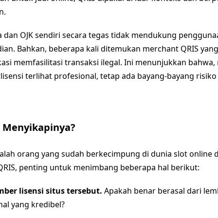
n.
a dan OJK sendiri secara tegas tidak mendukung pengguna
udian. Bahkan, beberapa kali ditemukan merchant QRIS yan
kasi memfasilitasi transaksi ilegal. Ini menunjukkan bahwa,
lisensi terlihat profesional, tetap ada bayang-bayang risiko
 Menyikapinya?
lah orang yang sudah berkecimpung di dunia slot online d
QRIS, penting untuk menimbang beberapa hal berikut:
ber lisensi situs tersebut.
Apakah benar berasal dari lem
nal yang kredibel?