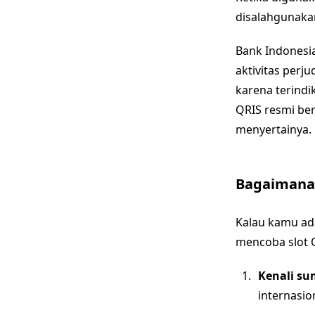
disalahgunaka
Bank Indonesi
aktivitas perj
karena terindi
QRIS resmi ber
menyertainya.
Bagaimana
Kalau kamu ada
mencoba slot 
Kenali sum
internasio