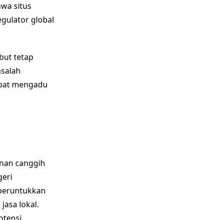
hwa situs
gulator global
but tetap
salah
empat mengadu
anan canggih
geri
iperuntukkan
jasa lokal.
otensi