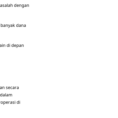
masalah dengan
 banyak dana
ain di depan
an secara
 dalam
roperasi di