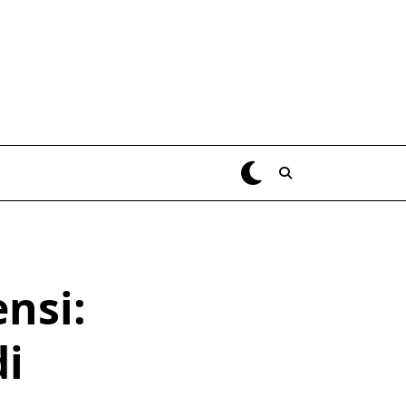
ensi:
di