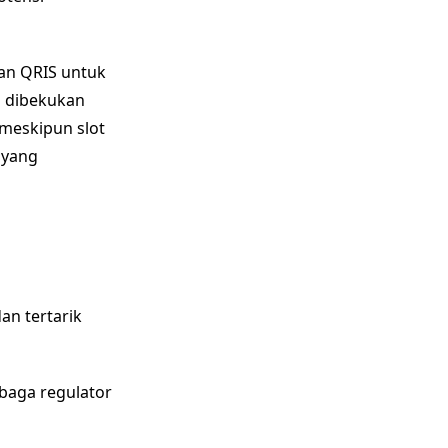
an QRIS untuk
g dibekukan
 meskipun slot
 yang
an tertarik
baga regulator