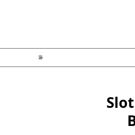
Skip
to
content
Slot
B