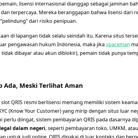
pemain, lisensi internasional dianggap sebagai jaminan ba
dan terpercaya. Mereka beranggapan bahwa lisensi dari re
“pelindung” dari risiko penipuan.
an di lapangan tidak selalu seindah itu. Karena situs terse
 luar pengawasan hukum Indonesia, maka jika
spaceman
ma
 tidak dibayar atau akun diblokir), pemain tidak punya t
ap Ada, Meski Terlihat Aman
 slot QRIS resmi berlisensi memang memiliki sistem keam
YC (Know Your Customer) yang mirip dengan situs luar ne
pi perlu diingat, sistem pembayaran QRIS pada dasarnya d
legal dalam negeri
, seperti pembayaran toko, UMKM, atau 
an untuk judi online, QRIS dipakai di luar konteks dan berp