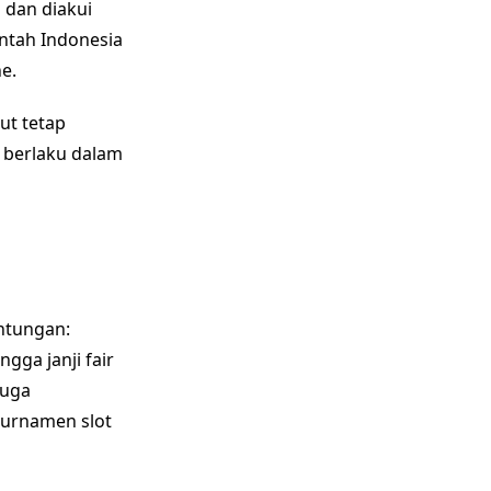
 dan diakui
ntah Indonesia
e.
ut tetap
a berlaku dalam
ntungan:
gga janji fair
juga
turnamen slot